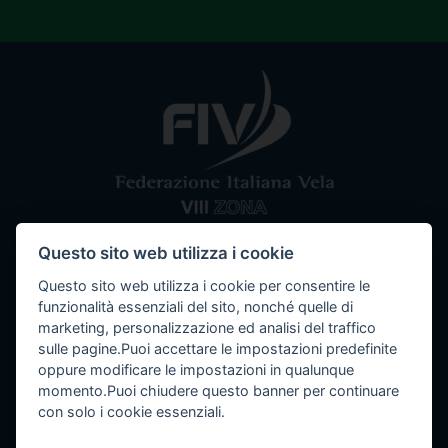
Questo sito web utilizza i cookie
Comitato VIII Zona
Federazione Italiana Vela
Questo sito web utilizza i cookie per consentire le
Tel / Fax: 080 5351067
Email: segreteria@ottavazona.org
PEC:
funzionalità essenziali del sito, nonché quelle di
ottavazona@pec.it
Stadio della Vittoria, 4 Bari (BA) - 70123
marketing, personalizzazione ed analisi del traffico
sulle pagine.Puoi accettare le impostazioni predefinite
C.F. 95003780103
oppure modificare le impostazioni in qualunque
momento.Puoi chiudere questo banner per continuare
con solo i cookie essenziali.
Info