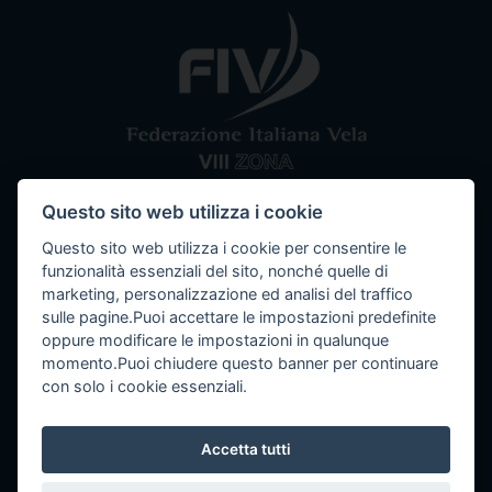
Questo sito web utilizza i cookie
Comitato VIII Zona
Federazione Italiana Vela
Questo sito web utilizza i cookie per consentire le
Tel / Fax: 080 5351067
Email: segreteria@ottavazona.org
PEC:
funzionalità essenziali del sito, nonché quelle di
ottavazona@pec.it
Stadio della Vittoria, 4 Bari (BA) - 70123
marketing, personalizzazione ed analisi del traffico
sulle pagine.Puoi accettare le impostazioni predefinite
C.F. 95003780103
oppure modificare le impostazioni in qualunque
momento.Puoi chiudere questo banner per continuare
con solo i cookie essenziali.
Info
Accetta tutti
Seguici su