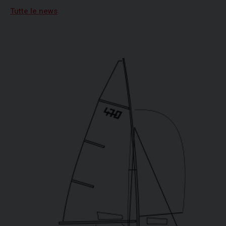
Tutte le news
19/06/2026
Vela, quarta tappa per Campionato Zonale
Optimist divisione b, primo posto per
Nicolò Portaluri
15/07/2026
Freedom vincitrice della XV regata Brindisi-
Valona