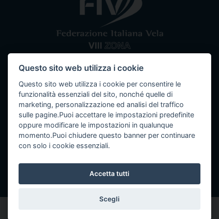
Questo sito web utilizza i cookie
Comitato VIII Zona
Federazione Italiana Vela
Questo sito web utilizza i cookie per consentire le
Tel / Fax: 080 5351067
Email: segreteria@ottavazona.org
PEC:
funzionalità essenziali del sito, nonché quelle di
ottavazona@pec.it
Stadio della Vittoria, 4 Bari (BA) - 70123
marketing, personalizzazione ed analisi del traffico
C.F. 95003780103
sulle pagine.Puoi accettare le impostazioni predefinite
oppure modificare le impostazioni in qualunque
momento.Puoi chiudere questo banner per continuare
con solo i cookie essenziali.
Info
Accetta tutti
Seguici su
Scegli
ottavazona.org
2021 copyright Tutti i diritti riservati
Powered by Intempra