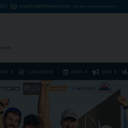
1067
segreteria@ottavazona.org
Vai alla versione precedente
GATE
CLASSI VELICHE
EVENTI
NEWS