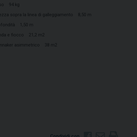
so 94 kg
ezza sopra la linea di galleggiamento 8,50 m
ofondità 1,50 m
nda e fiocco 21,2 m2
innaker asimmetrico 38 m2
Condividi con