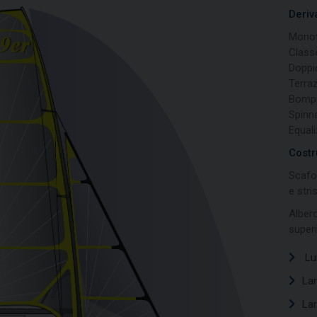
Deriv
Monoti
Class
Doppio
Terraz
Bompre
Spinn
Equali
Costr
Scafo:
e stri
Alber
superi
Lu
La
La