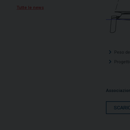
Tutte le news
19/06/2026
Vela, quarta tappa per
Campionato Zonale Optimist
divisione b, primo posto per
Nicolò Portaluri
15/07/2026
Freedom vincitrice della XV
regata Brindisi-Valona
Peso de
Progett
Associazion
SCARIC