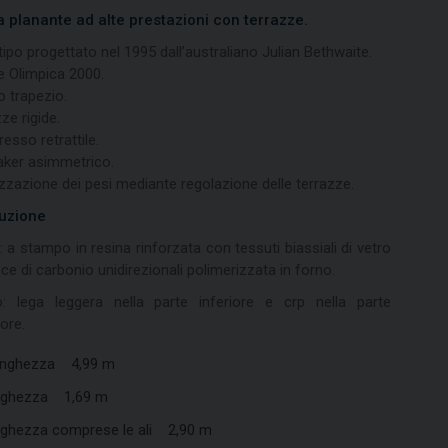
a planante ad alte prestazioni con terrazze.
po progettato nel 1995 dall’australiano Julian Bethwaite.
e Olimpica 2000.
 trapezio.
ze rigide.
sso retrattile.
aker asimmetrico.
zzazione dei pesi mediante regolazione delle terrazze.
uzione
 a stampo in resina rinforzata con tessuti biassiali di vetro
sce di carbonio unidirezionali polimerizzata in forno.
o: lega leggera nella parte inferiore e crp nella parte
ore.
nghezza 4,99 m
rghezza 1,69 m
rghezza comprese le ali 2,90 m