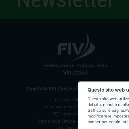
Comitato VIII Zona
Federazione Italiana Vela
Questo sito web ut
Questo sito web utilizz
Tel / Fax: 080 5351067
del sito, nonché quelle
Email: segreteria@ottavazona.org
traffico sulle pagine.
PEC: ottavazona@pec.it
modificare le imposta
Stadio della Vittoria, 4 Bari (BA) - 70123
banner per continuare 
C.F. 95003780103