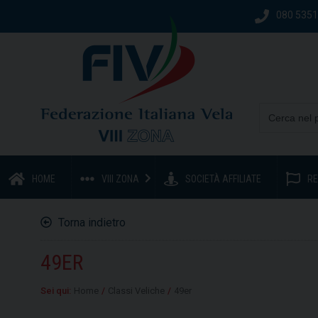
080 535
HOME
VIII ZONA
SOCIETÀ AFFILIATE
RE
Torna indietro
49ER
Sei qui:
Home
/
Classi Veliche
/
49er