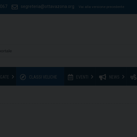
1067
segreteria@ottavazona.org
Vai alla versione precedente
GATE
CLASSI VELICHE
EVENTI
NEWS