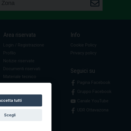
Area riservata
Info
Login / Registrazione
Cookie Policy
Profilo
Privacy policy
Notizie riservate
Documenti riservati
Seguici su
Materiale tecnico
Pagina Facebook
Gruppo Facebook
ccetta tutti
Canale YouTube
UDR Ottavazona
Scegli