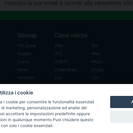
Sitemap
Classi veliche
VIII Zona
29er
420
Regate
470
49er
Eventi
555FIV
Altura
News
Catamarani
Dinghy
Istruttori
Ilca
J24
UDR
Kitefoil
Mini altura
ilizza i cookie
Contatti
Open Skiff
Optimist
Platu 25
SB 20
A
a i cookie per consentire le funzionalità essenziali
 di marketing, personalizzazione ed analisi del
Waszp
Windsurf
Puoi accettare le impostazioni predefinite oppure
zioni in qualunque momento.Puoi chiudere questo
con solo i cookie essenziali.