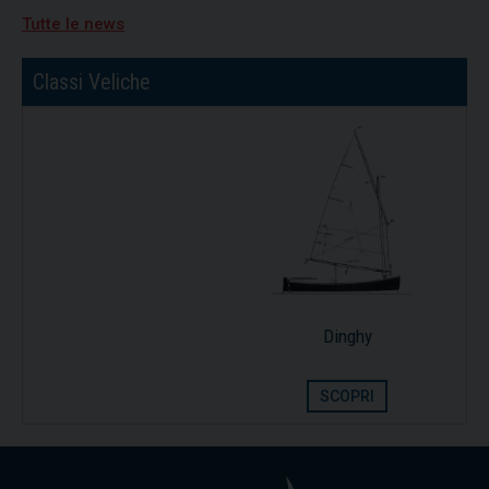
Nicolò Portaluri
Tutte le news
15/07/2026
Freedom vincitrice della XV regata Brindisi-
Classi Veliche
Valona
Dinghy
SCOPRI