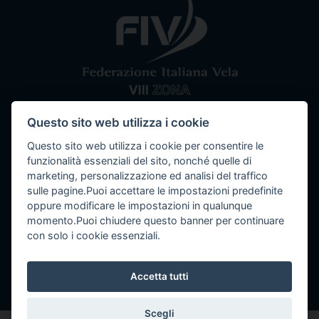
Questo sito web utilizza i cookie
Comitato VIII Zona
Federazione Italiana Vela
Questo sito web utilizza i cookie per consentire le
Tel / Fax: 080 5351067
Email: segreteria@ottavazona.org
PEC:
funzionalità essenziali del sito, nonché quelle di
ottavazona@pec.it
Stadio della Vittoria, 4 Bari (BA) - 70123
marketing, personalizzazione ed analisi del traffico
sulle pagine.Puoi accettare le impostazioni predefinite
C.F. 95003780103
oppure modificare le impostazioni in qualunque
momento.Puoi chiudere questo banner per continuare
con solo i cookie essenziali.
Info
Accetta tutti
Seguici su
Scegli