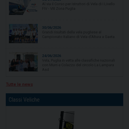
Al via il Corso per Istruttori di Vela di I Livello
FIV - VIII Zona Puglia
30/06/2026
Grandi risultati della vela pugliese al
Campionato Italiano di Vela d'Altura a Gaeta.
24/06/2026
Vela, Puglia in vetta alle classifiche nazionali
con Murri e Colazzo del circolo La Lampara
Asd
Tutte le news
19/06/2026
Vela, quarta tappa per Campionato Zonale
Optimist divisione b, primo posto per
Nicolò Portaluri
Classi Veliche
15/07/2026
Freedom vincitrice della XV regata Brindisi-
Valona