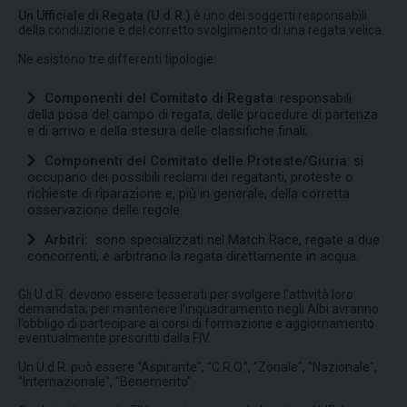
Un Ufficiale di Regata (U.d.R.)
è uno dei soggetti responsabili
della conduzione e del corretto svolgimento di una regata velica.
Ne esistono tre differenti tipologie:
Componenti del Comitato di Regata
: responsabili
della posa del campo di regata, delle procedure di partenza
e di arrivo e della stesura delle classifiche finali;
Componenti del Comitato delle Proteste/Giuria
: si
occupano dei possibili reclami dei regatanti, proteste o
richieste di riparazione e, più in generale, della corretta
osservazione delle regole.
Arbitri:
sono specializzati nel Match Race, regate a due
concorrenti, e arbitrano la regata direttamente in acqua.
Gli U.d.R. devono essere tesserati per svolgere l’attività loro
demandata; per mantenere l’inquadramento negli Albi avranno
l’obbligo di partecipare ai corsi di formazione e aggiornamento
eventualmente prescritti dalla FIV.
Un U.d.R. può essere "Aspirante", “C.R.O.”, "Zonale", "Nazionale",
"Internazionale", "Benemerito".